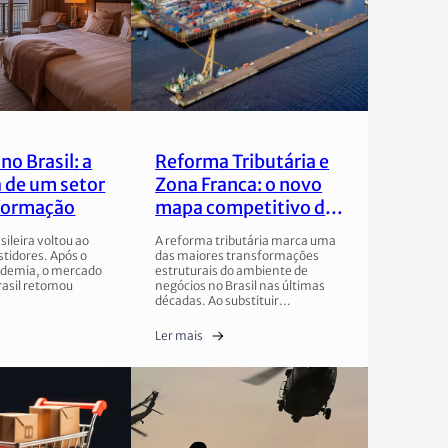
no Brasil: a
Reforma Tributária e
 de um setor
Zona Franca: o novo
formação
mapa competitivo do
Brasil
sileira voltou ao
A reforma tributária marca uma
stidores. Após o
das maiores transformações
ndemia, o mercado
estruturais do ambiente de
rasil retomou
negócios no Brasil nas últimas
décadas. Ao substituir…
Ler mais