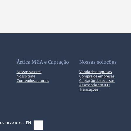
Ártica M&A e Captação
Nossas soluções
Nossos valores
Venda de empresas
Nosso time
Compra de empresas
Conteúdos autorais
Captação de recursos
Assessoria em IPO
Transações
EN
RESERVADOS.