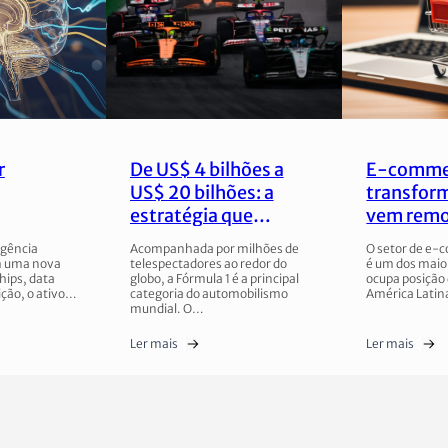
r
De US$ 4 bilhões a
E-comme
US$ 20 bilhões: a
transform
estratégia que
vem remo
transformou a
varejo bra
ligência
Acompanhada por milhões de
O setor de e-
Fórmula 1
em uma nova
telespectadores ao redor do
é um dos maio
hips, data
globo, a Fórmula 1 é a principal
ocupa posição 
ição, o ativo…
categoria do automobilismo
América Lati
mundial. O…
Ler mais
Ler mais