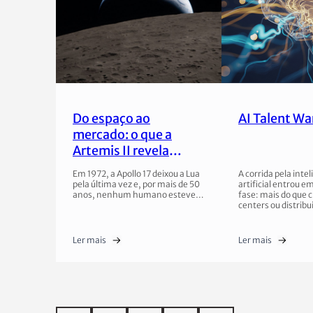
Do espaço ao
AI Talent Wa
mercado: o que a
Artemis II revela
sobre o novo negócio
Em 1972, a Apollo 17 deixou a Lua
A corrida pela inte
espacial
pela última vez e, por mais de 50
artificial entrou 
anos, nenhum humano esteve…
fase: mais do que c
centers ou distribu
Ler mais
Ler mais