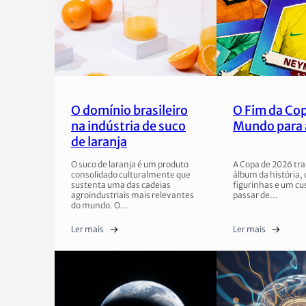
O domínio brasileiro
O Fim da Co
na indústria de suco
Mundo para 
de laranja
O suco de laranja é um produto
A Copa de 2026 tra
consolidado culturalmente que
álbum da história,
sustenta uma das cadeias
figurinhas e um cu
agroindustriais mais relevantes
passar de…
do mundo. O…
Ler mais
Ler mais