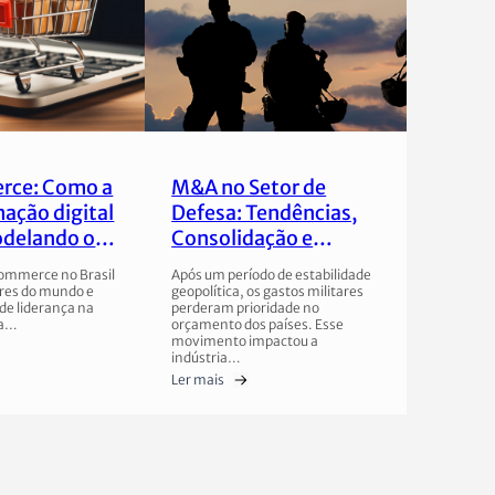
rce: Como a
M&A no Setor de
ação digital
Defesa: Tendências,
delando o
Consolidação e
sileiro
Estratégia
commerce no Brasil
Após um período de estabilidade
res do mundo e
geopolítica, os gastos militares
de liderança na
perderam prioridade no
na…
orçamento dos países. Esse
movimento impactou a
indústria…
Ler mais