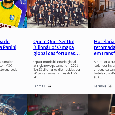
pa do
Quem Quer Ser Um
Hotelaria 
a Panini
Bilionário? O mapa
retomada
global das fortunas
em trans
em 2026
z o maior
O patrimônio bilionário global
A hotelaria bra
 com 980
atingiu novo patamar em 2026:
radar dos inve
sto que pode
3.428 bilionários distribuídos por
choque da pa
80 países somam mais de US$
hoteleiro no B
20…
sua…
Ler mais
Ler mais