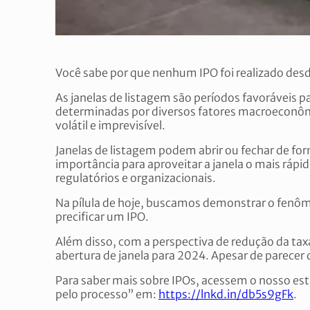
Você sabe por que nenhum IPO foi realizado des
As janelas de listagem são períodos favoráveis pa
determinadas por diversos fatores macroeconômic
volátil e imprevisível.
Janelas de listagem podem abrir ou fechar de fo
importância para aproveitar a janela o mais rápid
regulatórios e organizacionais.
Na pílula de hoje, buscamos demonstrar o fenôm
precificar um IPO.
Além disso, com a perspectiva de redução da ta
abertura de janela para 2024. Apesar de parecer
Para saber mais sobre IPOs, acessem o nosso es
pelo processo” em:
https://lnkd.in/db5s9gFk
.