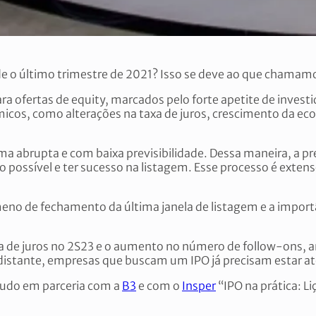
de o último trimestre de 2021? Isso se deve ao que chamam
ra ofertas de equity, marcados pelo forte apetite de investid
os, como alterações na taxa de juros, crescimento da econ
rma abrupta e com baixa previsibilidade. Dessa maneira, a 
o possível e ter sucesso na listagem. Esse processo é exten
eno de fechamento da última janela de listagem e a import
xa de juros no 2S23 e o aumento no número de follow-ons,
 distante, empresas que buscam um IPO já precisam estar a
tudo em parceria com a
B3
e com o
Insper
“IPO na prática: L