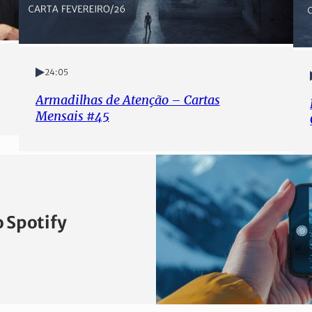
24:05
Armadilhas de Atenção – Cartas
Mensais #45
 Spotify