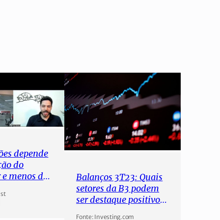
ções depende
ção do
r e menos da
Balanços 3T23: Quais
setores da B3 podem
st
ser destaque positivo e
negativo?
Fonte: Investing.com