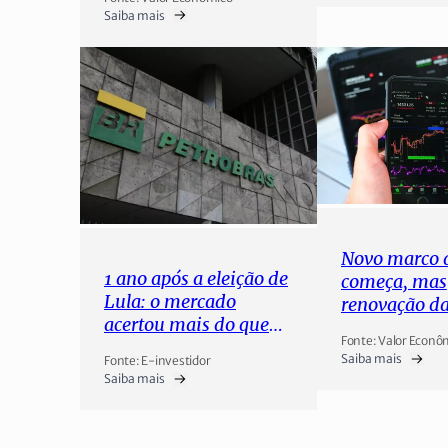
Saiba mais
Novo marco 
1 ano após a eleição de
começa, mas
Lula: o mercado
renovação d
acertou mais do que
indústria fic
Fonte: Valor Econô
errou?
2024
Saiba mais
Fonte: E-investidor
Saiba mais