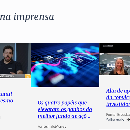
 na imprensa
Alta de a
antil
da convic
mesmo
Os quatro papéis que
investido
elevaram os ganhos do
Selic
el”;
Fonte: Broadca
melhor fundo de ações
l
Saiba mais
de fevereiro
Fonte: InfoMoney