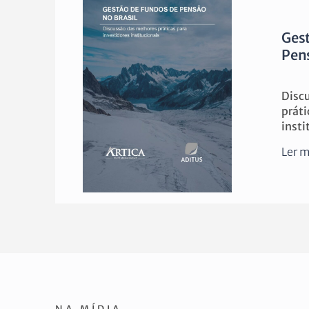
Gest
Pens
Disc
práti
insti
Ler m
NA MÍDIA