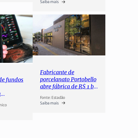
Saiba mais
Fabricante de
porcelanato Portobello
de fundos
abre fábrica de R$ 1 bi
nos EUA e planeja
a
Fonte: Estadão
triplicar suas vendas
a para
Saiba mais
mico