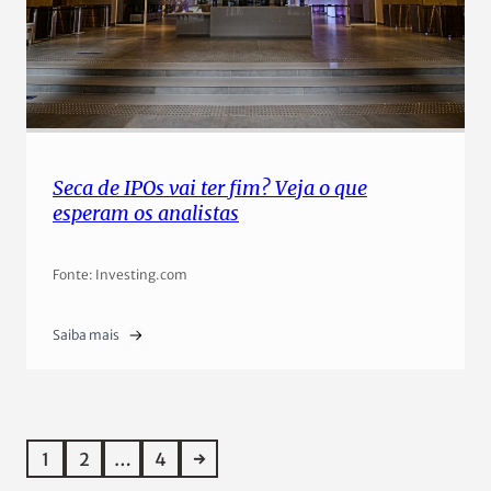
Seca de IPOs vai ter fim? Veja o que
esperam os analistas
Fonte: Investing.com
Saiba mais
1
2
…
4
→