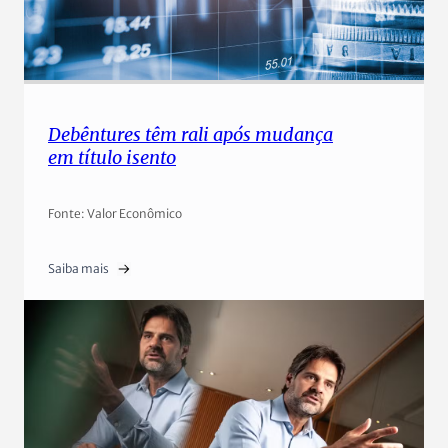
Debêntures têm rali após mudança
em título isento
Fonte: Valor Econômico
Saiba mais