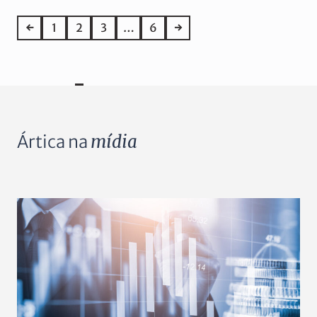
←
1
2
3
…
6
→
Ártica na
mídia