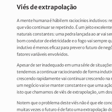
Viés de extrapolação
A mente humana é hábil em raciocínios indutivos
que vão continuar se repetindo. É um jeito excelente
naturais constantes: uma pedra lançada ao ar vai s
bom condutor de eletricidade e o fogo vai sempre 
indutivo é menos eficaz para prever o futuro de neg
fatores variáveis envolvidos.
Apesar de ser inadequado em uma série de situações
tendemos a continuar raciocinando de forma indu
crescendo rapidamente vai continuar crescendo na m
um negócio vai se manter constante e que uma ação 
isto que chamamos de viés de extrapolação, um dos 
Notem que o problema deste viés não é que ele cond
muitas vezes o futuro é de fato uma extrapolação do