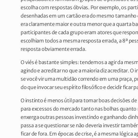
escolha com respostas óbvias. Por exemplo, os parti
desenhadas em um cartão era do mesmo tamanho qu
era claramente maior e outra menor que a quarta bar
participantes de cada grupo eram atores que respo
escolhiam todos a mesma resposta errada, a 8ª pes
resposta obviamente errada.
O viés é bastante simples: tendemos a agir da mes
agindo e acreditar no que a maioria diz acreditar. O
se você vir uma multidão correndo em uma praça, 
do que invocar seu espírito filosófico e decidir ficar
O instinto é menos útil para tomar boas decisões de
para excessos do mercado tanto nas bolhas quanto nas
enxerga outras pessoas investindo e ganhando dinh
passa a se questionar se não deveria investir també
ficar de fora. Em épocas de crise, é a mesma lógica 