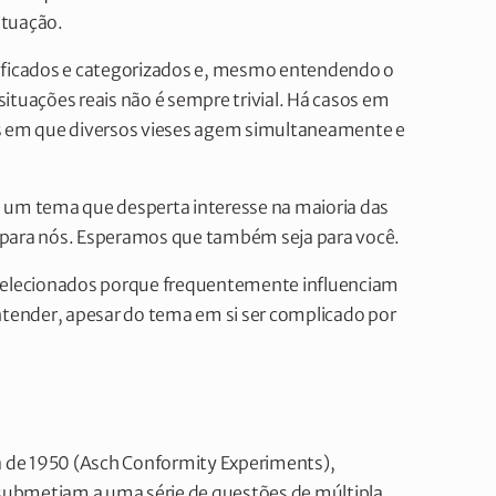
ituação.
entificados e categorizados e, mesmo entendendo o
ituações reais não é sempre trivial. Há casos em
os em que diversos vieses agem simultaneamente e
é um tema que desperta interesse na maioria das
 para nós. Esperamos que também seja para você.
 selecionados porque frequentemente influenciam
ntender, apesar do tema em si ser complicado por
 de 1950 (Asch Conformity Experiments),
submetiam a uma série de questões de múltipla