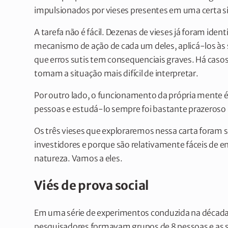
impulsionados por vieses presentes em uma certa s
A tarefa não é fácil. Dezenas de vieses já foram id
mecanismo de ação de cada um deles, aplicá-los às s
que erros sutis tem consequenciais graves. Há cas
tornam a situação mais difícil de interpretar.
Por outro lado, o funcionamento da própria mente 
pessoas e estudá-lo sempre foi bastante prazeroso
Os três vieses que exploraremos nessa carta foram
investidores e porque são relativamente fáceis de e
natureza. Vamos a eles.
Viés de prova social
Em uma série de experimentos conduzida na década
pesquisadores formavam grupos de 8 pessoas e as 