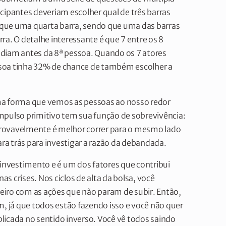
cipantes deveriam escolher qual de três barras
e uma quarta barra, sendo que uma das barras
ra. O detalhe interessante é que 7 entre os 8
ndiam antes da 8ª pessoa. Quando os 7 atores
soa tinha 32% de chance de também escolher a
ma forma que vemos as pessoas ao nosso redor
 impulso primitivo tem sua função de sobrevivência:
provavelmente é melhor correr para o mesmo lado
 para trás para investigar a razão da debandada.
 investimento e é um dos fatores que contribui
 crises. Nos ciclos de alta da bolsa, você
eiro com as ações que não param de subir. Então,
m, já que todos estão fazendo isso e você não quer
aplicada no sentido inverso. Você vê todos saindo