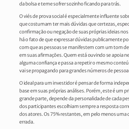
da bolsa e teme sofrer sozinho ficando para trás.
O viés de prova social é especialmente influente so
que costumam ter mais dúvidas que certezas, especi
confirmação ou negação de suas próprias ideias nos
há o fato de que expressar dúvidas publicamente po
com que as pessoas se manifestem com um tom de c
em suas afirmações. Quem está ouvindo se apoia nes
alguma confiança e passa a repetir o mesmo conteú
vai se propagando para grandes números de pessoa
O ideal para um investidor é pensar de forma indep
base em suas próprias análises. Porém, este é um princ
grande parte, depende da personalidade de cada 
dos participantes escolhiam sempre a resposta corre
dos atores. Os 75% restantes, em pelo menos uma 
errada.