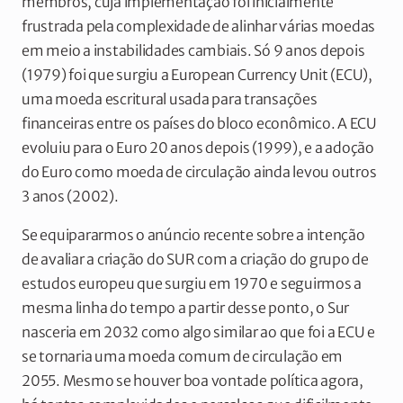
membros, cuja implementação foi inicialmente
frustrada pela complexidade de alinhar várias moedas
em meio a instabilidades cambiais. Só 9 anos depois
(1979) foi que surgiu a European Currency Unit (ECU),
uma moeda escritural usada para transações
financeiras entre os países do bloco econômico. A ECU
evoluiu para o Euro 20 anos depois (1999), e a adoção
do Euro como moeda de circulação ainda levou outros
3 anos (2002).
Se equipararmos o anúncio recente sobre a intenção
de avaliar a criação do SUR com a criação do grupo de
estudos europeu que surgiu em 1970 e seguirmos a
mesma linha do tempo a partir desse ponto, o Sur
nasceria em 2032 como algo similar ao que foi a ECU e
se tornaria uma moeda comum de circulação em
2055. Mesmo se houver boa vontade política agora,