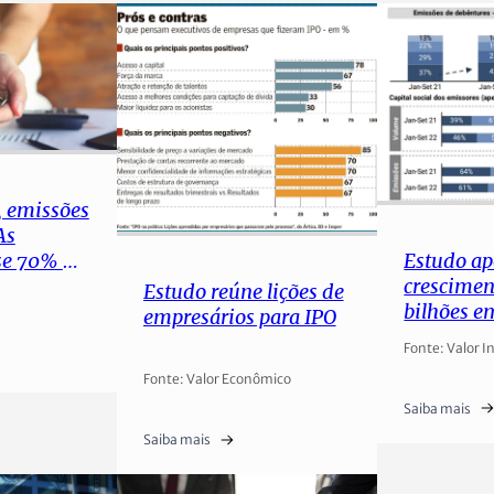
, emissões
As
Estudo a
se 70% no
crescimen
os papéis
Estudo reúne lições de
bilhões e
empresários para IPO
de CRA e 
?
Fonte: Valor I
Fonte: Valor Econômico
Saiba mais
Saiba mais