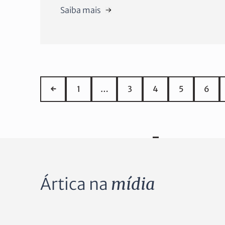
Saiba mais
←
1
…
3
4
5
6
Ártica na
mídia