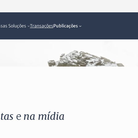
sas Soluções
Transações
Publicações
stas
e
na
mídia