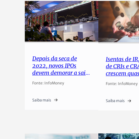
Depois da seca de
Isentas de IR
2022, novos IPOs
de CRIs e CR
devem demorar a sair
crescem qua
e ter novo perfil
ano; por que 
Fonte: InfoMoney
Fonte: InfoMoney
atraem os
investidores
Saiba mais
Saiba mais