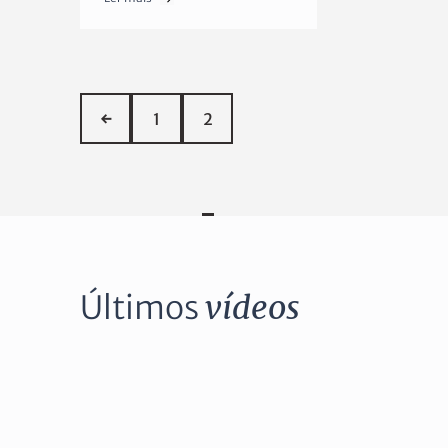
←
1
2
Últimos
vídeos