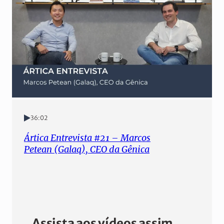
36:02
Ártica Entrevista #21 – Marcos
Petean (Galaq), CEO da Gênica
Assista aos vídeos assim