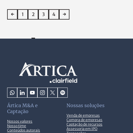
←
1
2
3
4
→
Ártica M&A e
Nossas soluções
Captação
Venda de empresas
Compra de empresas
Nossos valores
Captação de recursos
Nosso time
Assessoria em IPO
Conteúdos autorais