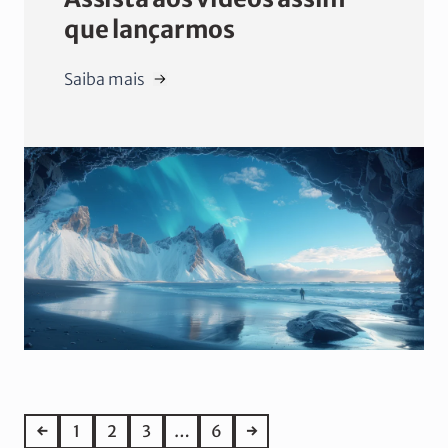
que lançarmos
Saiba mais
←
1
2
3
…
6
→