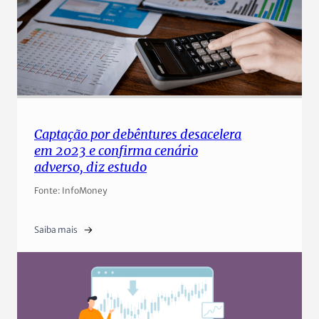
Captação por debêntures desacelera
em 2023 e confirma cenário
adverso, diz estudo
Fonte: InfoMoney
Saiba mais